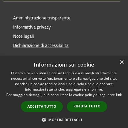
Amministrazione trasparente
Informativa privacy
Note legali
Dichiarazione di accessibilità
×
Informazioni sui cookie
Questo sito web utilizza cookie tecnici e assimilati strettamente
necessari al corretto funzionamento e alla navigazione del sito,
nonché un cookie tecnico analitico al solo fine di elaborare
informazioni statistiche, aggregate e anonime.
RSS
Copyright © 2026 • Comune di
Per maggiori dettagli, può consultare la cookie policy al seguente
link
Accessibilità
San Vito di Cadore • Powered
Privacy
Municipium
Accesso
by
•
RIFIUTA TUTTO
ACCETTA TUTTO
Cookie
redazione
Mappa del sito
MOSTRA DETTAGLI