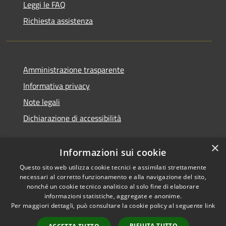
Leggi le FAQ
Richiesta assistenza
Amministrazione trasparente
Informativa privacy
Note legali
Dichiarazione di accessibilità
×
Informazioni sui cookie
Questo sito web utilizza cookie tecnici e assimilati strettamente
necessari al corretto funzionamento e alla navigazione del sito,
nonché un cookie tecnico analitico al solo fine di elaborare
informazioni statistiche, aggregate e anonime.
RSS
Copyright © 2026 • Comune di
Per maggiori dettagli, può consultare la cookie policy al seguente
link
Accessibilità
San Vito di Cadore • Powered
Privacy
Municipium
Accesso
by
•
RIFIUTA TUTTO