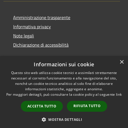
Amministrazione trasparente
Informativa privacy
Note legali
Dichiarazione di accessibilità
×
Informazioni sui cookie
Questo sito web utilizza cookie tecnici e assimilati strettamente
necessari al corretto funzionamento e alla navigazione del sito,
nonché un cookie tecnico analitico al solo fine di elaborare
informazioni statistiche, aggregate e anonime.
RSS
Copyright © 2026 • Comune di
Per maggiori dettagli, può consultare la cookie policy al seguente
link
Accessibilità
San Vito di Cadore • Powered
Privacy
Municipium
Accesso
by
•
RIFIUTA TUTTO
ACCETTA TUTTO
Cookie
redazione
Mappa del sito
MOSTRA DETTAGLI