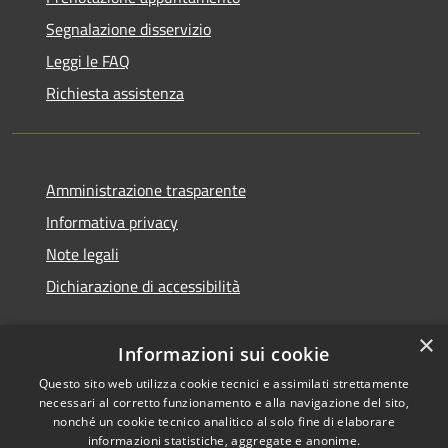
Segnalazione disservizio
Leggi le FAQ
Richiesta assistenza
Amministrazione trasparente
Informativa privacy
Note legali
Dichiarazione di accessibilità
×
Informazioni sui cookie
Questo sito web utilizza cookie tecnici e assimilati strettamente
necessari al corretto funzionamento e alla navigazione del sito,
nonché un cookie tecnico analitico al solo fine di elaborare
informazioni statistiche, aggregate e anonime.