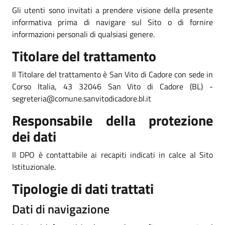
Gli utenti sono invitati a prendere visione della presente
informativa prima di navigare sul Sito o di fornire
informazioni personali di qualsiasi genere.
Titolare del trattamento
Il Titolare del trattamento è San Vito di Cadore con sede in
Corso Italia, 43 32046 San Vito di Cadore (BL) -
segreteria@comune.sanvitodicadore.bl.it
Responsabile della protezione
dei dati
Il DPO è contattabile ai recapiti indicati in calce al Sito
Istituzionale.
Tipologie di dati trattati
Dati di navigazione