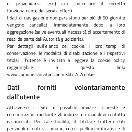
di provenienza, ecc.) e/o controllare il corretto
funzionamento dei servizi offerti.
I dati di navigazione non persistono per più di 60 giorni e
vengono cancellati immediatamente dopo la loro
aggregazione (salve eventuali necessità di accertamento di
reati da parte dell'Autorità giudiziaria).
Per dettagli sull’elenco dei cookie, i loro tempi di
conservazione, le modalità di disabilitazione e i rispettivi
titolari, l’utente è invitato a leggere la cookie policy
raggiungibile a questo link:
www.comune.sanvitodicadore.bl.it/it/cookie
Dati forniti volontariamente
dall’utente
Attraverso il Sito è possibile inviare richieste e
comunicazioni mediante gli indirizzi e i moduli di contatto
ivi indicati. Per tale finalità, il Titolare tratterà dati
personali di natura comune, come quelli identificativi e di