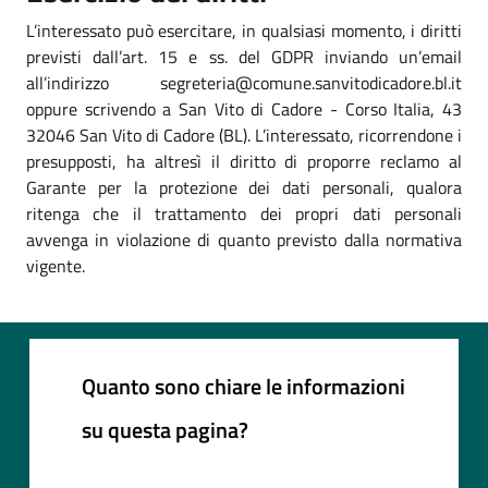
L’interessato può esercitare, in qualsiasi momento, i diritti
previsti dall’art. 15 e ss. del GDPR inviando un’email
all’indirizzo segreteria@comune.sanvitodicadore.bl.it
oppure scrivendo a San Vito di Cadore - Corso Italia, 43
32046 San Vito di Cadore (BL). L’interessato, ricorrendone i
presupposti, ha altresì il diritto di proporre reclamo al
Garante per la protezione dei dati personali, qualora
ritenga che il trattamento dei propri dati personali
avvenga in violazione di quanto previsto dalla normativa
vigente.
Quanto sono chiare le informazioni
su questa pagina?