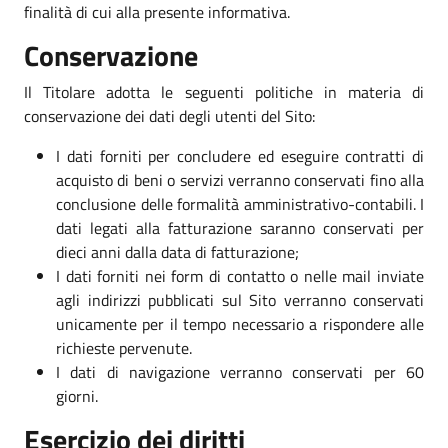
finalità di cui alla presente informativa.
Conservazione
Il Titolare adotta le seguenti politiche in materia di
conservazione dei dati degli utenti del Sito:
I dati forniti per concludere ed eseguire contratti di
acquisto di beni o servizi verranno conservati fino alla
conclusione delle formalità amministrativo-contabili. I
dati legati alla fatturazione saranno conservati per
dieci anni dalla data di fatturazione;
I dati forniti nei form di contatto o nelle mail inviate
agli indirizzi pubblicati sul Sito verranno conservati
unicamente per il tempo necessario a rispondere alle
richieste pervenute.
I dati di navigazione verranno conservati per 60
giorni.
Esercizio dei diritti