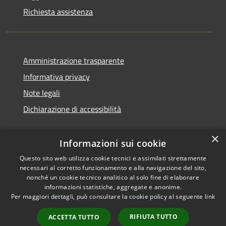
Richiesta assistenza
Amministrazione trasparente
Informativa privacy
Note legali
Dichiarazione di accessibilità
×
Informazioni sui cookie
Questo sito web utilizza cookie tecnici e assimilati strettamente
necessari al corretto funzionamento e alla navigazione del sito,
nonché un cookie tecnico analitico al solo fine di elaborare
informazioni statistiche, aggregate e anonime.
RSS
Copyright © 2026 • Comune di
Per maggiori dettagli, può consultare la cookie policy al seguente
link
Accessibilità
San Vito di Cadore • Powered
Privacy
Municipium
Accesso
by
•
RIFIUTA TUTTO
ACCETTA TUTTO