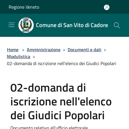
Salta al contenuto principale
Regione Veneto
Comune di San Vito di Cadore
Home
>
Amministrazione
>
Documenti e dati
>
Modulistica
>
02-domanda di iscrizione nell'elenco dei Giudici Popolari
02-domanda di
iscrizione nell'elenco
dei Giudici Popolari
Documento relativo all'ufficio elettorale