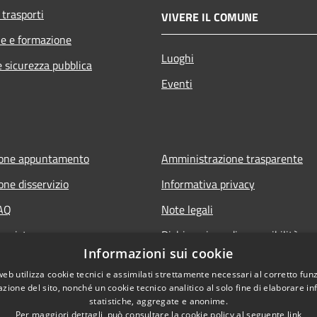
 trasporti
VIVERE IL COMUNE
e e formazione
Luoghi
e sicurezza pubblica
Eventi
ione appuntamento
Amministrazione trasparente
one disservizio
Informativa privacy
FAQ
Note legali
 assistenza
Dichiarazione di accessibilità
Informazioni sui cookie
web utilizza cookie tecnici e assimilati strettamente necessari al corretto fu
azione del sito, nonché un cookie tecnico analitico al solo fine di elaborare i
statistiche, aggregate e anonime.
Per maggiori dettagli, può consultare la cookie policy al seguente
link