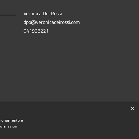
Veronica Dei Rossi
dpo@veronicadeirossi.com
041928221
×
nzionamento e
nformazioni