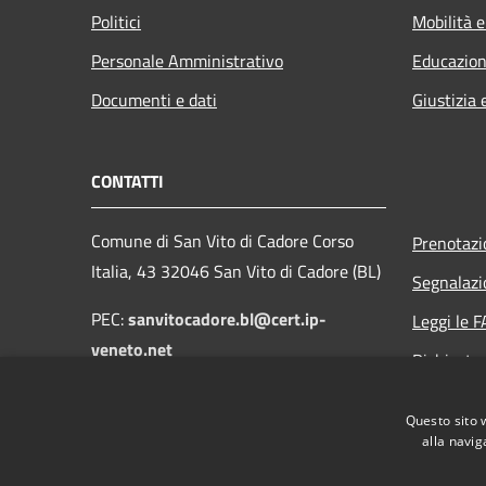
Politici
Mobilità e
Personale Amministrativo
Educazion
Documenti e dati
Giustizia 
CONTATTI
Comune di San Vito di Cadore Corso
Prenotaz
Italia, 43 32046 San Vito di Cadore (BL)
Segnalazi
PEC:
sanvitocadore.bl@cert.ip-
Leggi le 
veneto.net
Richiesta
Email:
protocollo@comune.sanvitodicadore.bl.it
Questo sito 
alla navig