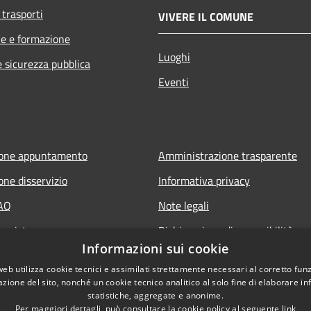
 trasporti
VIVERE IL COMUNE
e e formazione
Luoghi
e sicurezza pubblica
Eventi
ione appuntamento
Amministrazione trasparente
one disservizio
Informativa privacy
FAQ
Note legali
 assistenza
Dichiarazione di accessibilità
Informazioni sui cookie
web utilizza cookie tecnici e assimilati strettamente necessari al corretto fu
azione del sito, nonché un cookie tecnico analitico al solo fine di elaborare i
statistiche, aggregate e anonime.
Per maggiori dettagli, può consultare la cookie policy al seguente
link