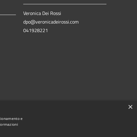
Veronica Dei Rossi
dpo@veronicadeirossi.com
041928221
×
nzionamento e
nformazioni