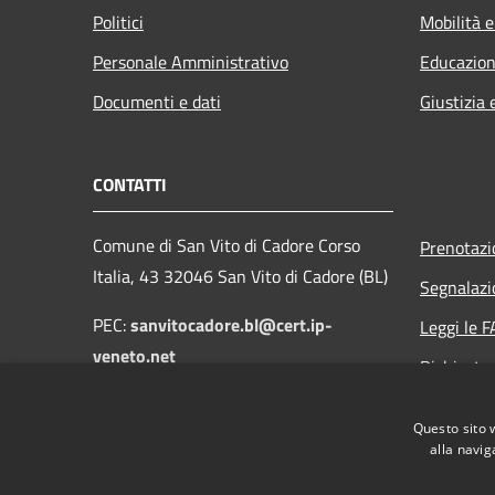
Politici
Mobilità e
Personale Amministrativo
Educazion
Documenti e dati
Giustizia 
CONTATTI
Comune di San Vito di Cadore Corso
Prenotaz
Italia, 43 32046 San Vito di Cadore (BL)
Segnalazi
PEC:
sanvitocadore.bl@cert.ip-
Leggi le 
veneto.net
Richiesta
Email:
protocollo@comune.sanvitodicadore.bl.it
Questo sito 
alla navig