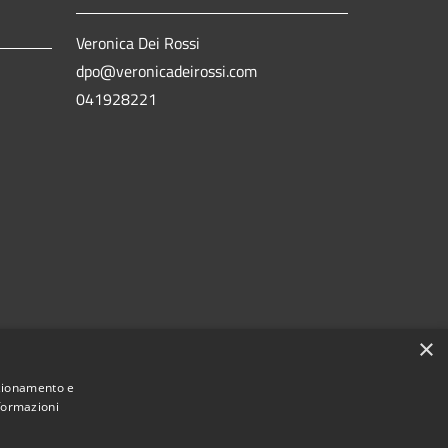
Veronica Dei Rossi
dpo@veronicadeirossi.com
041928221
×
nzionamento e
nformazioni