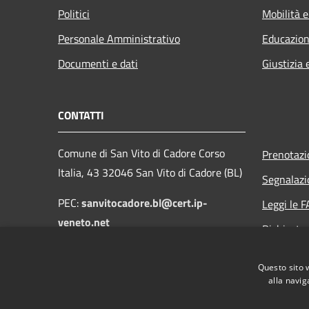
Politici
Mobilità e
Personale Amministrativo
Educazion
Documenti e dati
Giustizia 
CONTATTI
Comune di San Vito di Cadore Corso
Prenotaz
Italia, 43 32046 San Vito di Cadore (BL)
Segnalazi
PEC:
sanvitocadore.bl@cert.ip-
Leggi le 
veneto.net
Richiesta
Email:
protocollo@comune.sanvitodicadore.bl.it
Questo sito 
alla navig