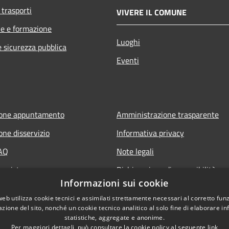
 trasporti
VIVERE IL COMUNE
e e formazione
Luoghi
e sicurezza pubblica
Eventi
ione appuntamento
Amministrazione trasparente
one disservizio
Informativa privacy
FAQ
Note legali
 assistenza
Dichiarazione di accessibilità
Informazioni sui cookie
web utilizza cookie tecnici e assimilati strettamente necessari al corretto fu
azione del sito, nonché un cookie tecnico analitico al solo fine di elaborare i
statistiche, aggregate e anonime.
Per maggiori dettagli, può consultare la cookie policy al seguente
link