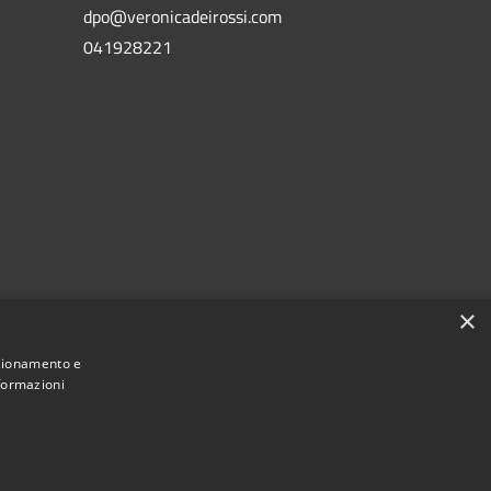
dpo@veronicadeirossi.com
041928221
×
nzionamento e
nformazioni
Municipium
Accesso
i San Vito di Cadore • Powered by
•