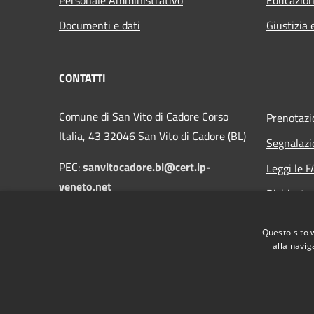
Documenti e dati
Giustizia 
CONTATTI
Comune di San Vito di Cadore Corso
Prenotaz
Italia, 43 32046 San Vito di Cadore (BL)
Segnalazi
PEC:
sanvitocadore.bl@cert.ip-
Leggi le 
veneto.net
Richiesta
Email:
protocollo@comune.sanvitodicadore.bl.it
Questo sito 
alla navig
RSS
Accessibilità
Privacy
Cookie
Mappa de