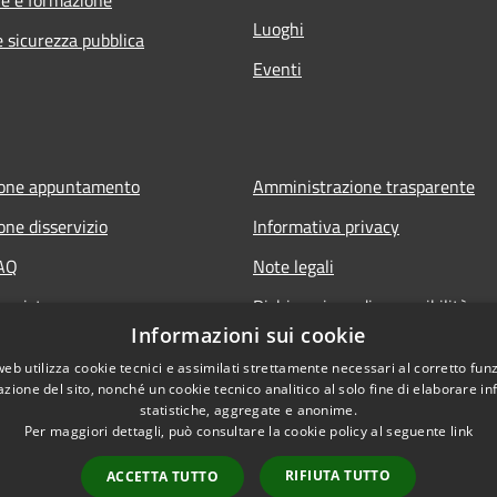
Luoghi
e sicurezza pubblica
Eventi
ione appuntamento
Amministrazione trasparente
one disservizio
Informativa privacy
FAQ
Note legali
 assistenza
Dichiarazione di accessibilità
Informazioni sui cookie
web utilizza cookie tecnici e assimilati strettamente necessari al corretto fu
azione del sito, nonché un cookie tecnico analitico al solo fine di elaborare i
statistiche, aggregate e anonime.
Per maggiori dettagli, può consultare la cookie policy al seguente
link
RIFIUTA TUTTO
ACCETTA TUTTO
l sito
Copyright © 2026 • Comune d