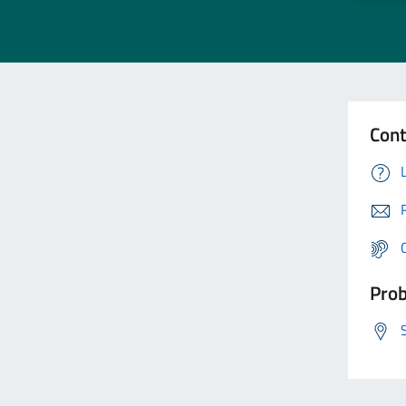
Cont
Prob