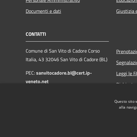
Documenti e dati
Giustizia 
CONTATTI
Comune di San Vito di Cadore Corso
Prenotaz
Italia, 43 32046 San Vito di Cadore (BL)
Segnalazi
PEC:
sanvitocadore.bl@cert.ip-
Leggi le 
veneto.net
Richiesta
Email:
protocollo@comune.sanvitodicadore.bl.it
Questo sito 
alla navig
RSS
Accessibilità
Privacy
Cookie
Mappa de