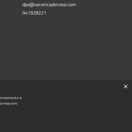
dpo@veronicadeirossi.com
041928221
×
nzionamento e
nformazioni
Municipium
Accesso
i San Vito di Cadore • Powered by
•