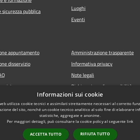
Luoghi
e sicurezza pubblica
Eventi
ione appuntamento
Amministrazione trasparente
one disservizio
Informativa privacy
FAQ
Note legali
 assistenza
Dichiarazione di accessibilità
Informazioni sui cookie
web utilizza cookie tecnici e assimilati strettamente necessari al corretto fu
azione del sito, nonché un cookie tecnico analitico al solo fine di elaborare i
statistiche, aggregate e anonime.
Per maggiori dettagli, può consultare la cookie policy al seguente
link
RIFIUTA TUTTO
ACCETTA TUTTO
l sito
Copyright © 2026 • Comune d