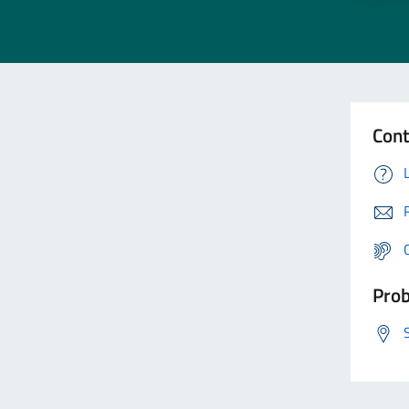
Cont
Prob