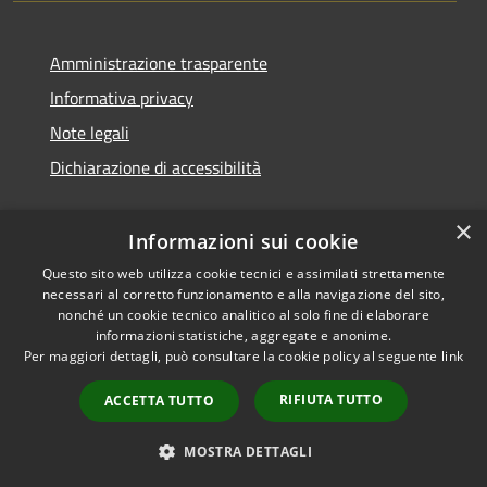
Amministrazione trasparente
Informativa privacy
Note legali
Dichiarazione di accessibilità
×
Informazioni sui cookie
Questo sito web utilizza cookie tecnici e assimilati strettamente
necessari al corretto funzionamento e alla navigazione del sito,
nonché un cookie tecnico analitico al solo fine di elaborare
informazioni statistiche, aggregate e anonime.
RSS
Copyright © 2026 • Comune di
Per maggiori dettagli, può consultare la cookie policy al seguente
link
Accessibilità
San Vito di Cadore • Powered
Privacy
Municipium
Accesso
by
•
RIFIUTA TUTTO
ACCETTA TUTTO
Cookie
redazione
Mappa del sito
MOSTRA DETTAGLI