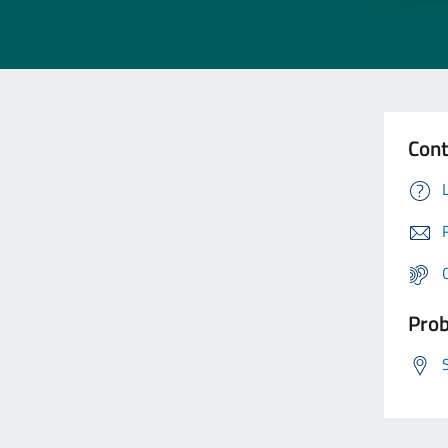
Cont
Prob