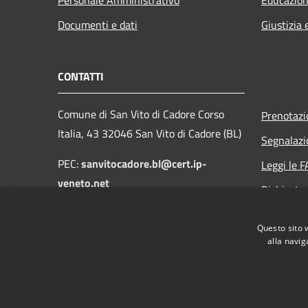
Documenti e dati
Giustizia 
CONTATTI
Comune di San Vito di Cadore Corso
Prenotaz
Italia, 43 32046 San Vito di Cadore (BL)
Segnalazi
PEC:
sanvitocadore.bl@cert.ip-
Leggi le 
veneto.net
Richiesta
Email:
protocollo@comune.sanvitodicadore.bl.it
Questo sito 
alla navig
RSS
Accessibilità
Privacy
Cookie
Mappa de