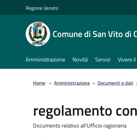
Salta al contenuto principale
Regione Veneto
Comune di San Vito di 
Amministrazione
Novità
Servizi
Vivere 
Home
>
Amministrazione
>
Documenti e dati
regolamento cont
Documento relativo all'Ufficio ragioneria