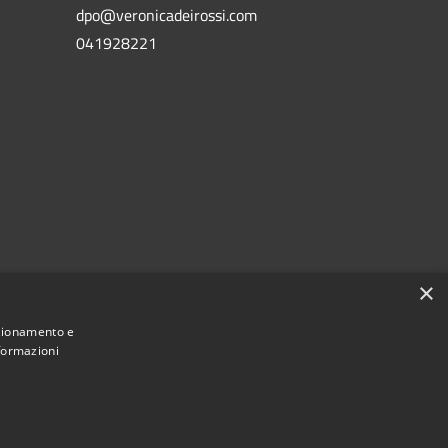
dpo@veronicadeirossi.com
041928221
×
nzionamento e
nformazioni
Municipium
Accesso
i San Vito di Cadore • Powered by
•