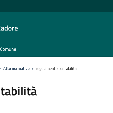
Cadore
il Comune
>
Atto normativo
>
regolamento contabilità
abilità