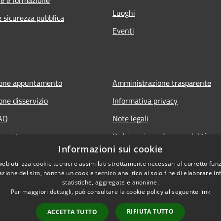
Luoghi
e sicurezza pubblica
Eventi
ione appuntamento
Amministrazione trasparente
one disservizio
Informativa privacy
FAQ
Note legali
 assistenza
Dichiarazione di accessibilità
Informazioni sui cookie
web utilizza cookie tecnici e assimilati strettamente necessari al corretto fu
azione del sito, nonché un cookie tecnico analitico al solo fine di elaborare i
statistiche, aggregate e anonime.
Per maggiori dettagli, può consultare la cookie policy al seguente
link
RIFIUTA TUTTO
ACCETTA TUTTO
l sito
Copyright © 2026 • Comune d