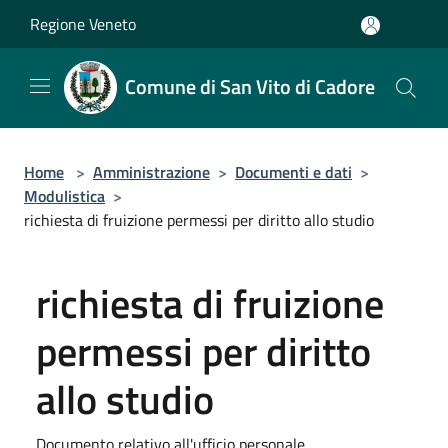
Salta al contenuto principale
Regione Veneto
Comune di San Vito di Cadore
Home
>
Amministrazione
>
Documenti e dati
>
Modulistica
>
richiesta di fruizione permessi per diritto allo studio
richiesta di fruizione
permessi per diritto
allo studio
Documento relativo all'ufficio personale