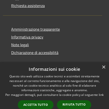
Richiesta assistenza
Amministrazione trasparente
Informativa privacy
Note legali
Dichiarazione di accessibilità
×
Informazioni sui cookie
Questo sito web utilizza cookie tecnici e assimilati strettamente
necessari al corretto funzionamento e alla navigazione del sito,
nonché un cookie tecnico analitico al solo fine di elaborare
informazioni statistiche, aggregate e anonime.
RSS
Copyright © 2026 • Comune di
Per maggiori dettagli, può consultare la cookie policy al seguente
link
Accessibilità
San Vito di Cadore • Powered
Privacy
Municipium
Accesso
by
•
RIFIUTA TUTTO
ACCETTA TUTTO