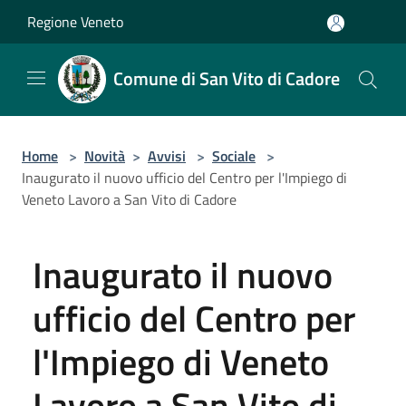
Salta al contenuto principale
Regione Veneto
Comune di San Vito di Cadore
Home
>
Novità
>
Avvisi
>
Sociale
>
Inaugurato il nuovo ufficio del Centro per l'Impiego di
Veneto Lavoro a San Vito di Cadore
Inaugurato il nuovo
ufficio del Centro per
l'Impiego di Veneto
Lavoro a San Vito di