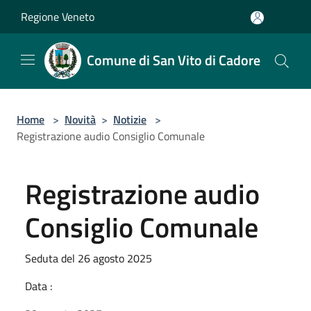
Salta al contenuto principale
Regione Veneto
Comune di San Vito di Cadore
Home
>
Novità
>
Notizie
>
Registrazione audio Consiglio Comunale
Registrazione audio
Consiglio Comunale
Seduta del 26 agosto 2025
Data :