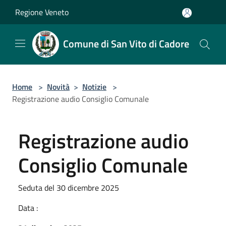
Salta al contenuto principale
Regione Veneto
Comune di San Vito di Cadore
Home
>
Novità
>
Notizie
>
Registrazione audio Consiglio Comunale
Registrazione audio
Consiglio Comunale
Seduta del 30 dicembre 2025
Data :