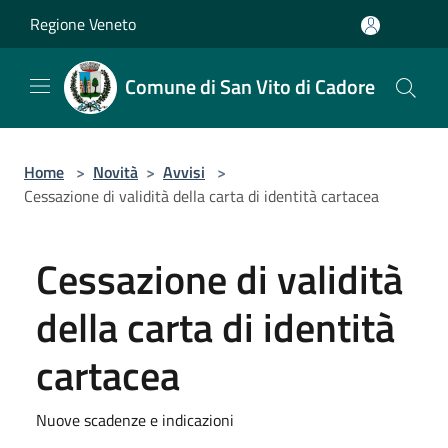
Salta al contenuto principale
Regione Veneto
Comune di San Vito di Cadore
Home
>
Novità
>
Avvisi
>
Cessazione di validità della carta di identità cartacea
Cessazione di validità
della carta di identità
cartacea
Nuove scadenze e indicazioni