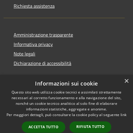
Richiesta assistenza
Amministrazione trasparente
Informativa privacy
Note legali
Dichiarazione di accessibilità
×
Informazioni sui cookie
Questo sito web utilizza cookie tecnici e assimilati strettamente
necessari al corretto funzionamento e alla navigazione del sito,
nonché un cookie tecnico analitico al solo fine di elaborare
informazioni statistiche, aggregate e anonime.
RSS
Copyright © 2026 • Comune di
Per maggiori dettagli, può consultare la cookie policy al seguente
link
Accessibilità
San Vito di Cadore • Powered
Privacy
Municipium
Accesso
by
•
RIFIUTA TUTTO
ACCETTA TUTTO