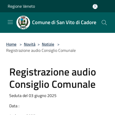
Salta al contenuto principale
Regione Veneto
Comune di San Vito di Cadore
Home
>
Novità
>
Notizie
>
Registrazione audio Consiglio Comunale
Registrazione audio
Consiglio Comunale
Seduta del 03 giugno 2025
Data :