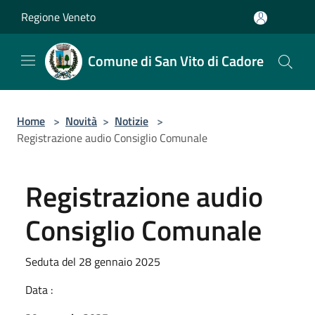
Salta al contenuto principale
Regione Veneto
Comune di San Vito di Cadore
Home
>
Novità
>
Notizie
>
Registrazione audio Consiglio Comunale
Registrazione audio
Consiglio Comunale
Seduta del 28 gennaio 2025
Data :