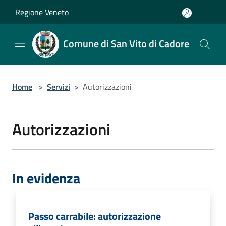
Salta al contenuto principale
Regione Veneto
Comune di San Vito di Cadore
Home
>
Servizi
>
Autorizzazioni
Autorizzazioni
In evidenza
Passo carrabile: autorizzazione