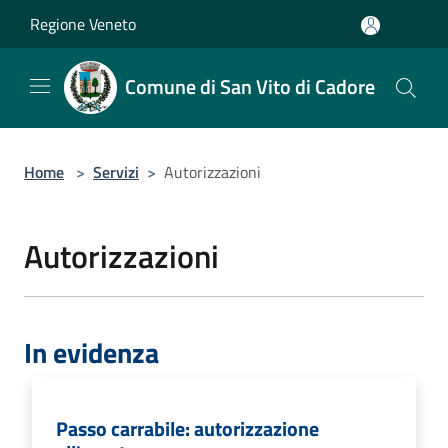
Salta al contenuto principale
Regione Veneto
Comune di San Vito di Cadore
Home
>
Servizi
>
Autorizzazioni
Autorizzazioni
In evidenza
Passo carrabile: autorizzazione