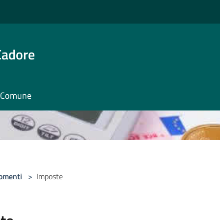
Cadore
il Comune
omenti
>
Imposte