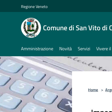
Salta al contenuto principale
Regione Veneto
Comune di San Vito di 
Amministrazione
Novità
Servizi
Vivere 
Home
>
Arg