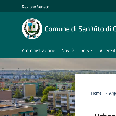
Salta al contenuto principale
Regione Veneto
Comune di San Vito di 
Amministrazione
Novità
Servizi
Vivere 
Home
>
Arg