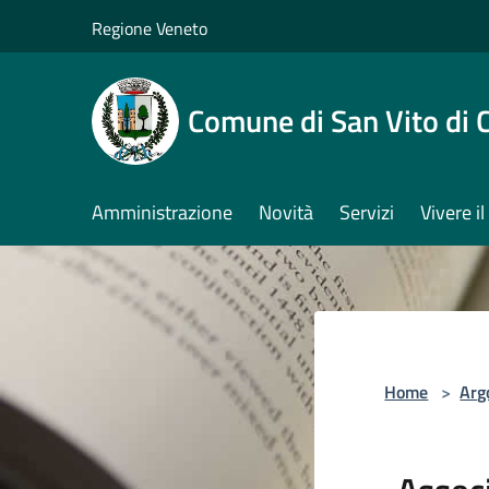
Salta al contenuto principale
Regione Veneto
Comune di San Vito di 
Amministrazione
Novità
Servizi
Vivere 
Home
>
Arg