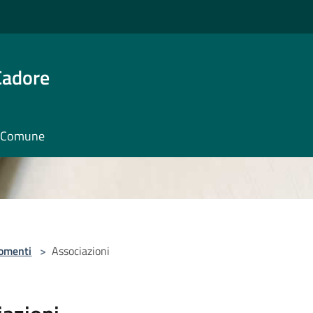
Cadore
il Comune
omenti
>
Associazioni