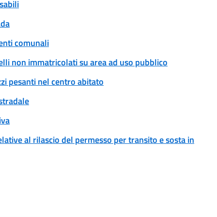
sabili
ada
enti comunali
rrelli non immatricolati su area ad uso pubblico
zi pesanti nel centro abitato
 stradale
iva
ative al rilascio del permesso per transito e sosta in