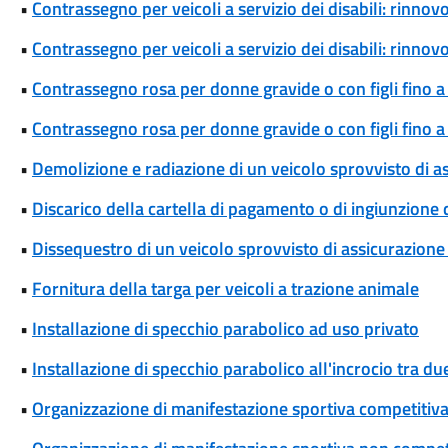
•
Contrassegno per veicoli a servizio dei disabili: rinn
•
Contrassegno per veicoli a servizio dei disabili: rinn
•
Contrassegno rosa per donne gravide o con figli fino a
•
Contrassegno rosa per donne gravide o con figli fino 
•
Demolizione e radiazione di un veicolo sprovvisto di a
•
Discarico della cartella di pagamento o di ingiunzione
•
Dissequestro di un veicolo sprovvisto di assicurazione 
•
Fornitura della targa per veicoli a trazione animale
•
Installazione di specchio parabolico ad uso privato
•
Installazione di specchio parabolico all'incrocio tra d
•
Organizzazione di manifestazione sportiva competitiva