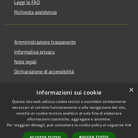
Leggi le FAQ
Richiesta assistenza
Amministrazione trasparente
Informativa privacy
Note legali
Dichiarazione di accessibilità
×
Informazioni sui cookie
Questo sito web utilizza cookie tecnici e assimilati strettamente
necessari al corretto funzionamento e alla navigazione del sito,
nonché un cookie tecnico analitico al solo fine di elaborare
informazioni statistiche, aggregate e anonime.
RSS
Copyright © 2026 • Comune di
Per maggiori dettagli, può consultare la cookie policy al seguente
link
Accessibilità
San Vito di Cadore • Powered
Privacy
Municipium
Accesso
by
•
RIFIUTA TUTTO
ACCETTA TUTTO