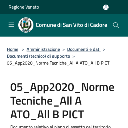
Salta al contenuto principale
Regione Veneto
Comune di San Vito di Cadore
Home
>
Amministrazione
>
Documenti e dati
>
Documenti (tecnico) di supporto
>
05_App2020_Norme Tecniche_All A ATO_All B PICT
05_App2020_Norme
Tecniche_All A
ATO_All B PICT
Documento relativo al piano di assetto del territorio