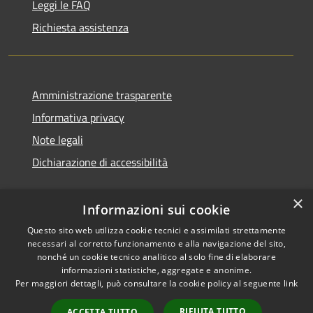
Leggi le FAQ
Richiesta assistenza
Amministrazione trasparente
Informativa privacy
Note legali
Dichiarazione di accessibilità
×
Informazioni sui cookie
Questo sito web utilizza cookie tecnici e assimilati strettamente
necessari al corretto funzionamento e alla navigazione del sito,
nonché un cookie tecnico analitico al solo fine di elaborare
informazioni statistiche, aggregate e anonime.
RSS
Copyright © 2026 • Comune di
Per maggiori dettagli, può consultare la cookie policy al seguente
link
Accessibilità
San Vito di Cadore • Powered
Privacy
Municipium
Accesso
by
•
RIFIUTA TUTTO
ACCETTA TUTTO