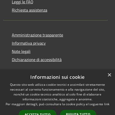
Leggi le FAQ
Richiesta assistenza
Amministrazione trasparente
Informativa privacy
Note legali
Dichiarazione di accessibilità
×
Informazioni sui cookie
Questo sito web utilizza cookie tecnici e assimilati strettamente
necessari al corretto funzionamento e alla navigazione del sito,
nonché un cookie tecnico analitico al solo fine di elaborare
informazioni statistiche, aggregate e anonime.
RSS
Copyright © 2026 • Comune di
Per maggiori dettagli, può consultare la cookie policy al seguente
link
Accessibilità
San Vito di Cadore • Powered
Privacy
Municipium
Accesso
by
•
RIFIUTA TUTTO
ACCETTA TUTTO