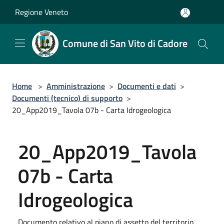
Salta al contenuto principale
Regione Veneto
Comune di San Vito di Cadore
Home
>
Amministrazione
>
Documenti e dati
>
Documenti (tecnico) di supporto
>
20_App2019_Tavola 07b - Carta Idrogeologica
20_App2019_Tavola
07b - Carta
Idrogeologica
Documento relativo al piano di assetto del territorio