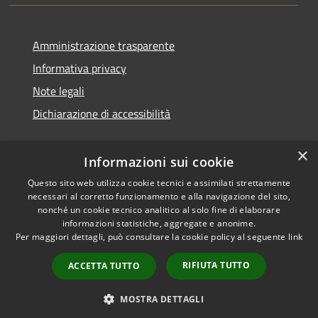
Amministrazione trasparente
Informativa privacy
Note legali
Dichiarazione di accessibilità
×
Informazioni sui cookie
Questo sito web utilizza cookie tecnici e assimilati strettamente
necessari al corretto funzionamento e alla navigazione del sito,
nonché un cookie tecnico analitico al solo fine di elaborare
informazioni statistiche, aggregate e anonime.
RSS
Copyright © 2026 • Comune di
Per maggiori dettagli, può consultare la cookie policy al seguente
link
Accessibilità
San Vito di Cadore • Powered
Privacy
Municipium
Accesso
by
•
RIFIUTA TUTTO
ACCETTA TUTTO
Cookie
redazione
Mappa del sito
MOSTRA DETTAGLI