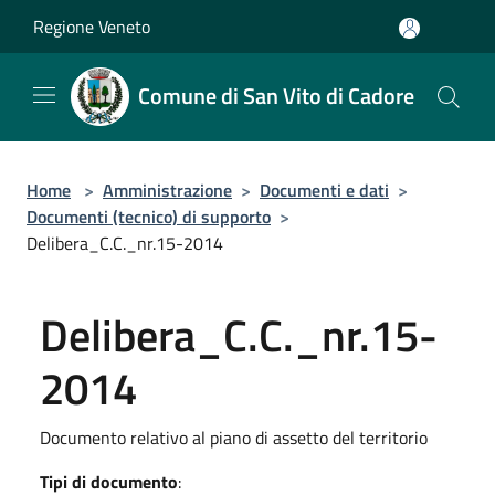
Salta al contenuto principale
Regione Veneto
Comune di San Vito di Cadore
Home
>
Amministrazione
>
Documenti e dati
>
Documenti (tecnico) di supporto
>
Delibera_C.C._nr.15-2014
Delibera_C.C._nr.15-
2014
Documento relativo al piano di assetto del territorio
Tipi di documento
: