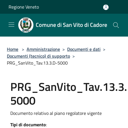
Salta al contenuto principale
Regione Veneto
Comune di San Vito di Cadore
Home
>
Amministrazione
>
Documenti e dati
>
Documenti (tecnico) di supporto
>
PRG_SanVito_Tav.13.3.D-5000
PRG_SanVito_Tav.13.3
5000
Documento relativo al piano regolatore vigente
Tipi di documento
: