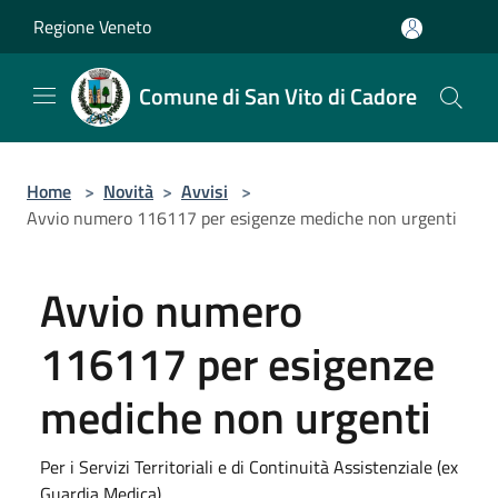
Salta al contenuto principale
Regione Veneto
Comune di San Vito di Cadore
Home
>
Novità
>
Avvisi
>
Avvio numero 116117 per esigenze mediche non urgenti
Avvio numero
116117 per esigenze
mediche non urgenti
Per i Servizi Territoriali e di Continuità Assistenziale (ex
Guardia Medica)