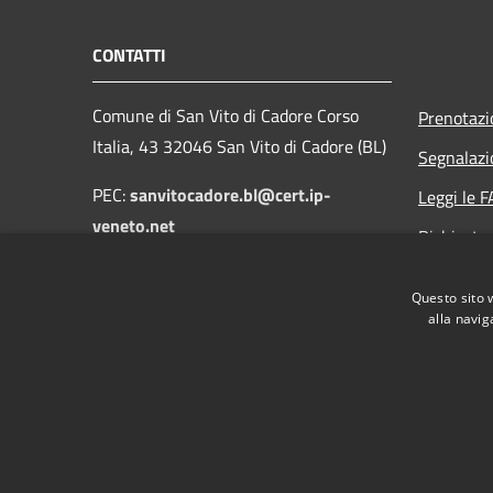
CONTATTI
Comune di San Vito di Cadore Corso
Prenotaz
Italia, 43 32046 San Vito di Cadore (BL)
Segnalazi
PEC:
sanvitocadore.bl@cert.ip-
Leggi le 
veneto.net
Richiesta
Email:
protocollo@comune.sanvitodicadore.bl.it
Questo sito 
alla navig
RSS
Accessibilità
Privacy
Cookie
Mappa de