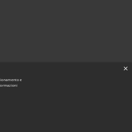
×
nzionamento e
nformazioni
Municipium
Accesso
i San Vito di Cadore • Powered by
•
redazione