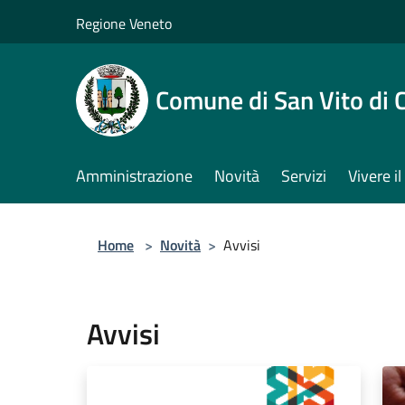
Salta al contenuto principale
Regione Veneto
Comune di San Vito di 
Amministrazione
Novità
Servizi
Vivere 
Home
>
Novità
>
Avvisi
Avvisi