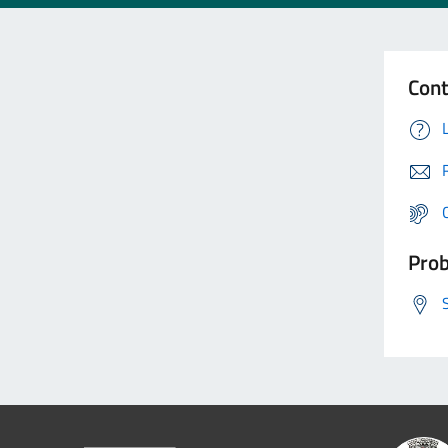
Cont
Prob