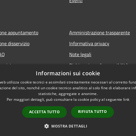
Eventi
ione appuntamento
Amministrazione trasparente
one disservizio
Informativa privacy
FAQ
Note legali
 assistenza
Dichiarazione di accessibilità
Informazioni sui cookie
web utilizza cookie tecnici e assimilati strettamente necessari al corretto fu
azione del sito, nonché un cookie tecnico analitico al solo fine di elaborare i
statistiche, aggregate e anonime.
Per maggiori dettagli, può consultare la cookie policy al seguente
link
RIFIUTA TUTTO
ACCETTA TUTTO
l sito
Copyright © 2026 • Comune d
MOSTRA DETTAGLI