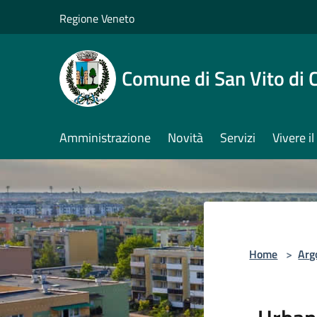
Salta al contenuto principale
Regione Veneto
Comune di San Vito di 
Amministrazione
Novità
Servizi
Vivere 
Home
>
Arg