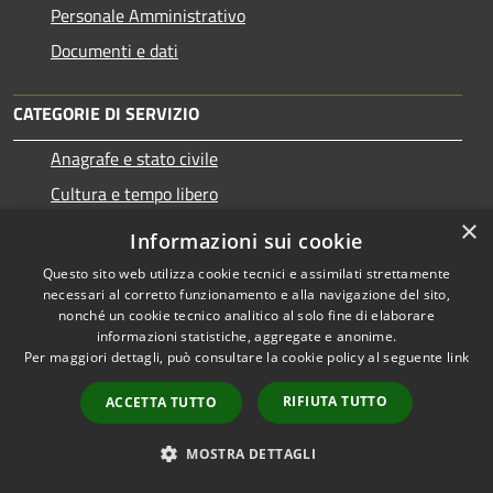
Personale Amministrativo
Documenti e dati
CATEGORIE DI SERVIZIO
Anagrafe e stato civile
Cultura e tempo libero
×
Imprese e Commercio
Informazioni sui cookie
Catasto e urbanistica
Questo sito web utilizza cookie tecnici e assimilati strettamente
necessari al corretto funzionamento e alla navigazione del sito,
Mobilità e trasporti
nonché un cookie tecnico analitico al solo fine di elaborare
Educazione e formazione
informazioni statistiche, aggregate e anonime.
Per maggiori dettagli, può consultare la cookie policy al seguente
link
Giustizia e sicurezza pubblica
RIFIUTA TUTTO
ACCETTA TUTTO
MOSTRA DETTAGLI
Tributi,finanze e contravvenzioni