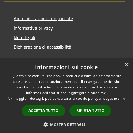
Amministrazione trasparente
Informativa privacy
Note legali
Dichiarazione di accessibilità
×
Informazioni sui cookie
Questo sito web utilizza cookie tecnici e assimilati strettamente
necessari al corretto funzionamento e alla navigazione del sito,
nonché un cookie tecnico analitico al solo fine di elaborare
informazioni statistiche, aggregate e anonime.
RSS
Copyright © 2026 • Comune di
Per maggiori dettagli, può consultare la cookie policy al seguente
link
Accessibilità
San Vito di Cadore • Powered
Privacy
Municipium
Accesso
by
•
RIFIUTA TUTTO
ACCETTA TUTTO
Cookie
redazione
Mappa del sito
MOSTRA DETTAGLI