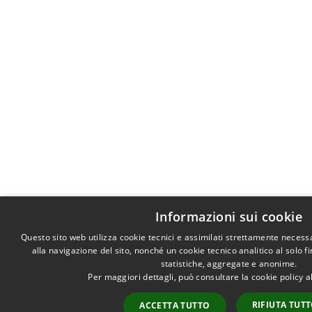
Informazioni sui cookie
Questo sito web utilizza cookie tecnici e assimilati strettamente necess
alla navigazione del sito, nonché un cookie tecnico analitico al solo f
statistiche, aggregate e anonime.
Per maggiori dettagli, può consultare la cookie policy 
RIFIUTA TUT
ACCETTA TUTTO