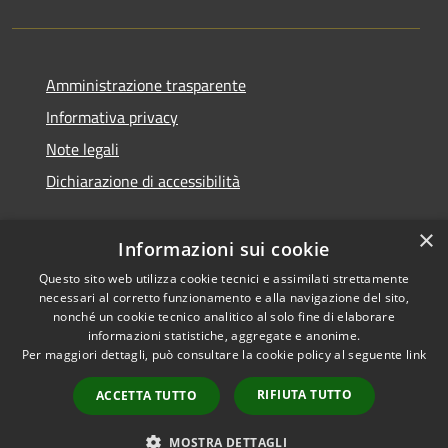
Amministrazione trasparente
Informativa privacy
Note legali
Dichiarazione di accessibilità
×
Informazioni sui cookie
Questo sito web utilizza cookie tecnici e assimilati strettamente
necessari al corretto funzionamento e alla navigazione del sito,
nonché un cookie tecnico analitico al solo fine di elaborare
informazioni statistiche, aggregate e anonime.
RSS
Copyright © 2026 • Comune di
Per maggiori dettagli, può consultare la cookie policy al seguente
link
Accessibilità
San Vito di Cadore • Powered
Privacy
Municipium
Accesso
by
•
RIFIUTA TUTTO
ACCETTA TUTTO
Cookie
redazione
Mappa del sito
MOSTRA DETTAGLI